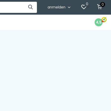
0
0
anmelden
4,5