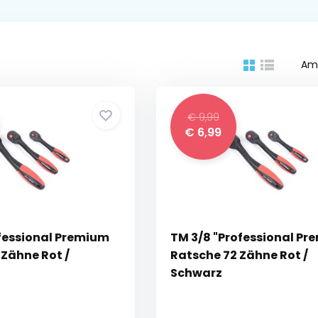
Am
€ 9,99
€ 6,99
ofessional Premium
TM 3/8 "Professional P
 Zähne Rot /
Ratsche 72 Zähne Rot /
Schwarz