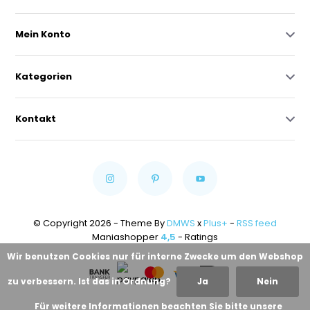
Mein Konto
Kategorien
Kontakt
© Copyright 2026 - Theme By
DMWS
x
Plus+
-
RSS feed
Maniashopper
4,5
- Ratings
Wir benutzen Cookies nur für interne Zwecke um den Webshop
zu verbessern. Ist das in Ordnung?
Ja
Nein
Für weitere Informationen beachten Sie bitte unsere