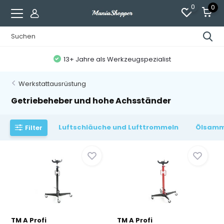
0
0
13+ Jahre als Werkzeugspezialist
Werkstattausrüstung
Getriebeheber und hohe Achsständer
Luftschläuche und Lufttrommeln
Ölsamm
Filter
TM A Profi
TM A Profi