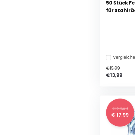
50 Stück F
für Stahlr
Vergleich
€19,99
€13,99
€ 24,99
€ 17,99