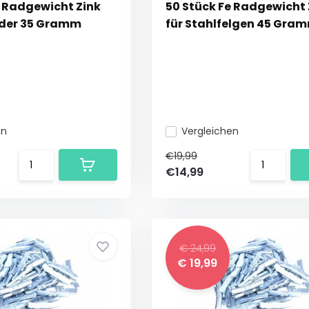
e Radgewicht Zink
50 Stück Fe Radgewicht 
äder 35 Gramm
für Stahlfelgen 45 Gra
en
Vergleichen
€19,99
€14,99
€ 24,99
€ 19,99