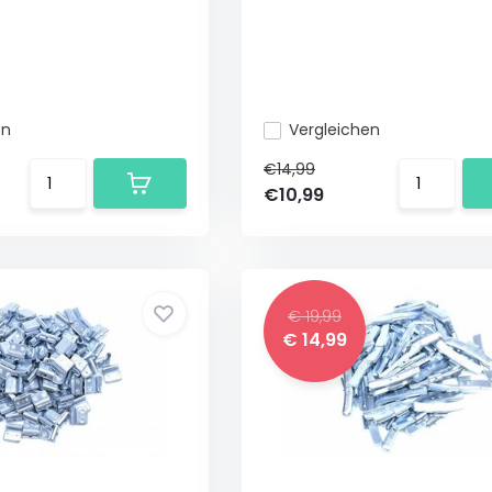
en
Vergleichen
€14,99
€10,99
€ 19,99
€ 14,99