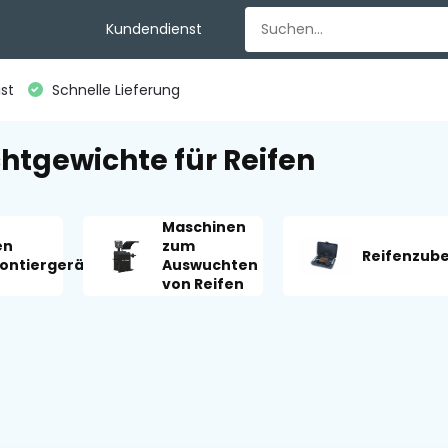
Kundendienst
st
Schnelle Lieferung
tgewichte für Reifen
Maschinen
en
zum
Reifenzub
ntiergeräte
Auswuchten
von Reifen