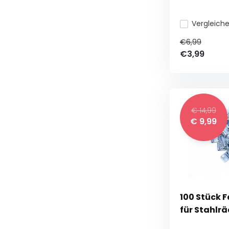
Vergleich
€6,99
€3,99
€ 14,99
€ 9,99
100 Stück 
für Stahlr