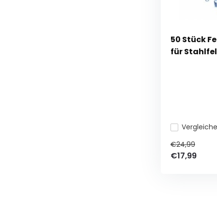
50 Stück F
für Stahlf
Vergleich
€24,99
€17,99