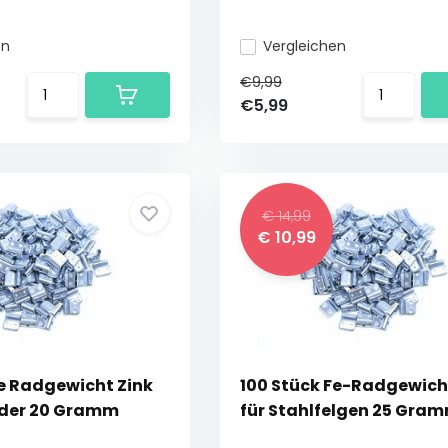
en
Vergleichen
€9,99
€5,99
€ 14,99
€ 10,99
Fe Radgewicht Zink
100 Stück Fe-Radgewich
äder 20 Gramm
für Stahlfelgen 25 Gra