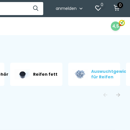
0
0
anmelden
4,5
Auswuchtgewich
ehör
Reifen fett
für Reifen