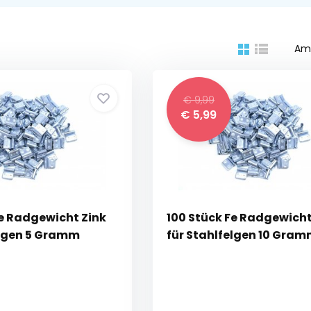
Am
€ 9,99
€ 5,99
Fe Radgewicht Zink
100 Stück Fe Radgewicht
elgen 5 Gramm
für Stahlfelgen 10 Gra