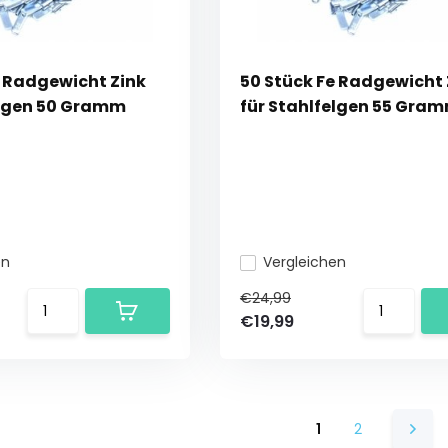
e Radgewicht Zink
50 Stück Fe Radgewicht 
elgen 50 Gramm
für Stahlfelgen 55 Gra
en
Vergleichen
€24,99
€19,99
1
2