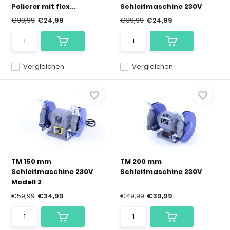
Polierer mit flex...
Schleifmaschine 230V
€39,99
€24,99
€39,99
€24,99
Vergleichen
Vergleichen
TM 150 mm
TM 200 mm
Schleifmaschine 230V
Schleifmaschine 230V
Modell 2
€59,99
€34,99
€49,99
€39,99