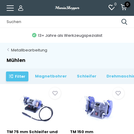
0
0
13+ Jahre als Werkzeugspezialist
Metallbearbeitung
Mühlen
Magnetbohrer
Schleifer
Drehmaschin
Filter
TM 75 mm Schleifer und
TM 150 mm