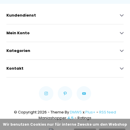
Kundendienst
Mein Konto
Kategorien
Kontakt
© Copyright 2026 - Theme By
DMWS
x
Plus+
-
RSS feed
Maniashopper
4,5
- Ratings
Wir benutzen Cookies nur für interne Zwecke um den Webshop