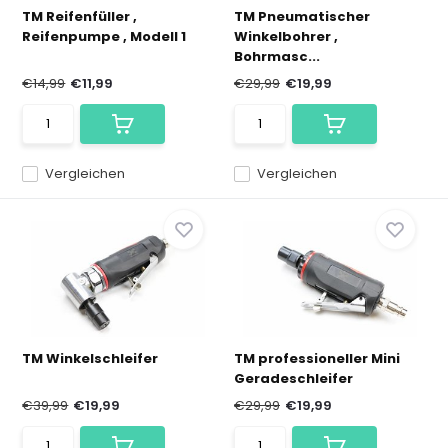
TM Reifenfüller ,
TM Pneumatischer
Reifenpumpe , Modell 1
Winkelbohrer ,
Bohrmasc...
€14,99
€11,99
€29,99
€19,99
Vergleichen
Vergleichen
TM Winkelschleifer
TM professioneller Mini
Geradeschleifer
€39,99
€19,99
€29,99
€19,99