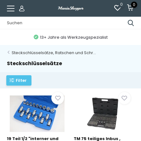
0
0
13+ Jahre als Werkzeugspezialist
Steckschlüsselsätze, Ratschen und Schr...
Steckschlüsselsätze
Filter
19 Teil 1/2 "interner und
TM 75 teiliges Inbus ,