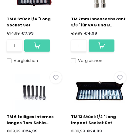
TM 8 Stück 1/4 "Long
TM 7mm Innensechskant
Socket Set
3/8 "für VAG und B...
€14,99
€7,99
€9,99
€4,99
Vergleichen
Vergleichen
TM 6 teiliges internes
TM 13 Stück 1/2 "Long
langes Torx Schla...
Impact Socket Set
€39,99
€24,99
€39,99
€24,99