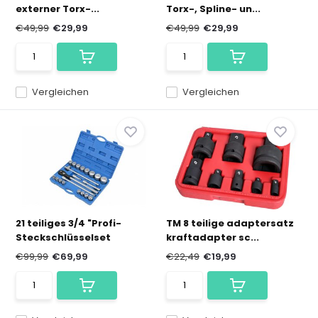
externer Torx-...
Torx-, Spline- un...
€49,99
€29,99
€49,99
€29,99
Vergleichen
Vergleichen
21 teiliges 3/4 "Profi-
TM 8 teilige adaptersatz
Steckschlüsselset
kraftadapter sc...
€99,99
€69,99
€22,49
€19,99