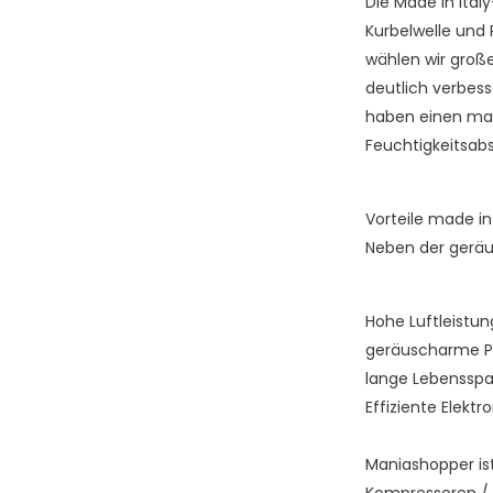
Die Made in Ita
Kurbelwelle und
wählen wir groß
deutlich verbess
haben einen maxi
Feuchtigkeitsabs
Vorteile made in
Neben der geräus
Hohe Luftleistun
geräuscharme Pr
lange Lebensspa
Effiziente Elektr
Maniashopper is