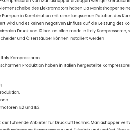
ly-Kompressoren von Maniashopper erzeugen weniger Geräusche, 
 Riemenscheibe des Elektromotors haben Da Maniashopper sei
e Pumpen in Kombination mit einer langsamen Rotation des Ko
ert wird und es keinen negativen Einfluss auf die Leistung des Ko
malen Druck von 10 bar. an allen made in Italy Kompressoren, wie 
cheider und Ölzerstäuber können installiert werden
 Italy Kompressoren:
charmen Produktion haben in Italien hergestellte Kompressoren 
g.
oduktion.
nne.
omotoren IE2 und IE3.
t der führende Anbieter für Drucklufttechnik, Maniashopper ve