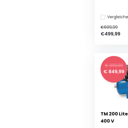
Vergleich
€699,99
€499,99
€ 999,99
€ 849,99
TM 200 Lite
400 V