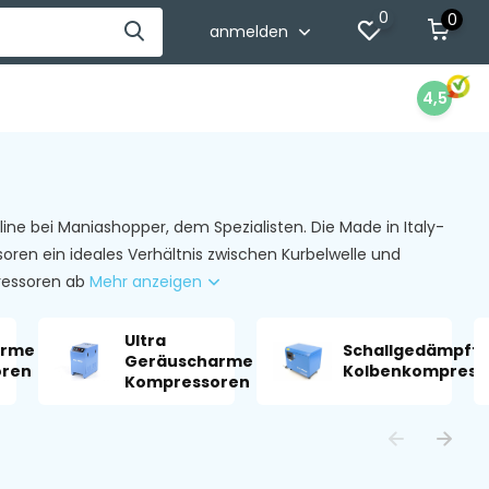
0
0
anmelden
4,5
ine bei Maniashopper, dem Spezialisten. Die Made in Italy-
en ein ideales Verhältnis zwischen Kurbelwelle und
ressoren ab
Mehr anzeigen
Ultra
arme
Schallgedämpfte
Geräuscharme
oren
Kolbenkompress
Kompressoren