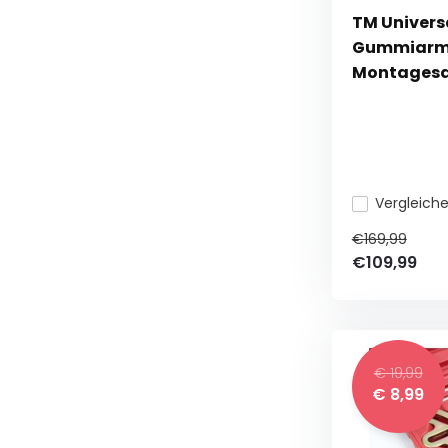
TM Universa
Gummiarm
Montagesa
Vergleich
€169,99
€109,99
€ 19,99
€ 8,99