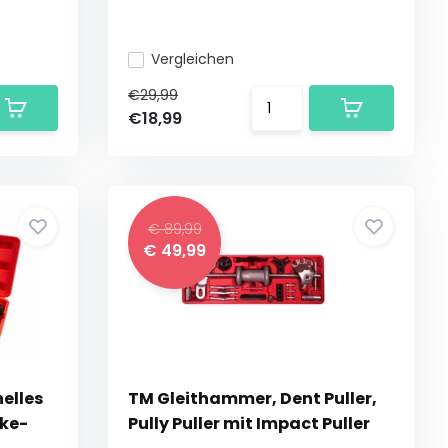
Vergleichen
€29,99
€18,99
€ 89,99
€ 49,99
nelles
TM Gleithammer, Dent Puller,
oke-
Pully Puller mit Impact Puller