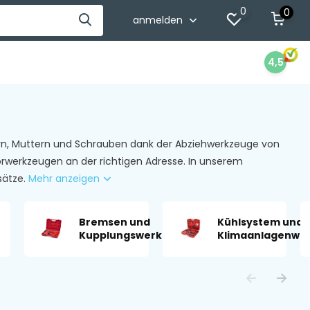
0
0
anmelden
4,5
ern, Muttern und Schrauben dank der Abziehwerkzeuge von
torwerkzeugen an der richtigen Adresse. In unserem
sätze.
Mehr anzeigen
Bremsen und
Kühlsystem und
Kupplungswerkzeuge
Klimaanlagenwe