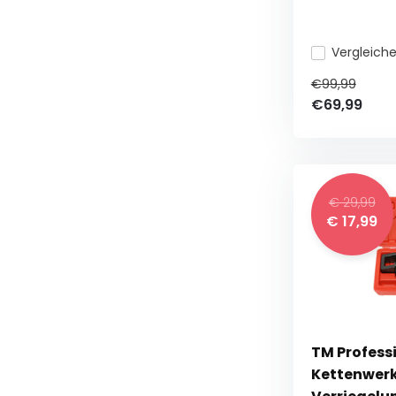
Vergleich
€99,99
€69,99
€ 29,99
€ 17,99
TM Profess
Kettenwer