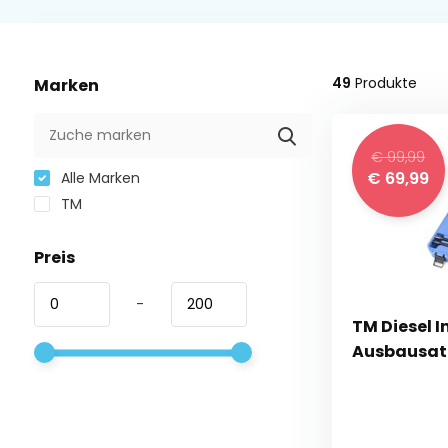
49
Produkte
Marken
€ 99,99
€ 69,99
Alle Marken
TM
Preis
-
TM Diesel I
Ausbausatz