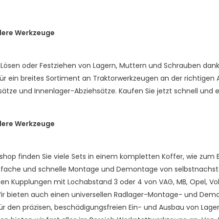
dere Werkzeuge
as Lösen oder Festziehen von Lagern, Muttern und Schrauben da
 für ein breites Sortiment an Traktorwerkzeugen an der richtige
sätze und Innenlager-Abziehsätze. Kaufen Sie jetzt schnell und
dere Werkzeuge
op finden Sie viele Sets in einem kompletten Koffer, wie zum B
infache und schnelle Montage und Demontage von selbstnachstell
den Kupplungen mit Lochabstand 3 oder 4 von VAG, MB, Opel, Volvo
Wir bieten auch einen universellen Radlager-Montage- und Demon
für den präzisen, beschädigungsfreien Ein- und Ausbau von Lagern