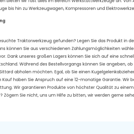
en bieten wir fast alles im Bereich Werkstattwerkzeuge an. Von
ge bis hin zu Werkzeugwagen, Kompressoren und Elektrowerkz
ung
esuchte Traktorwerkzeug gefunden? Legen Sie das Produkt in de
ns können Sie aus verschiedenen Zahlungsmöglichkeiten wählen. 
 vor. Dank unseres großen Lagers können Sie sich auf eine schnell
schland. Während des Bestellvorgangs können Sie angeben, ob Si
in Sittard abholen möchten. Egal, ob Sie einen Kugelgelenkabzieh
em Kauf haben Sie Anspruch auf eine 12-monatige Garantie. Wir b
tung. Wir garantieren Produkte von höchster Qualität zu einem 
? Zögern Sie nicht, uns um Hilfe zu bitten, wir werden gerne sehe