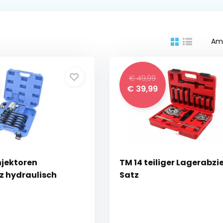
Am
€ 49,99
€ 39,99
njektoren
TM 14 teiliger Lagerabzi
 hydraulisch
Satz