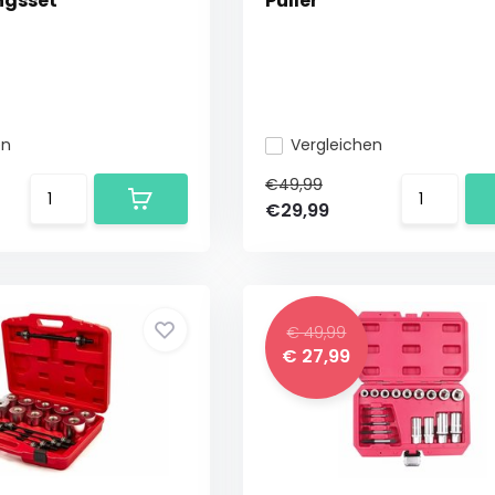
ngsset
Puller
en
Vergleichen
€49,99
€29,99
€ 49,99
€ 27,99