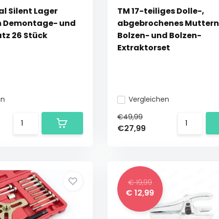
l Silent Lager
TM 17-teiliges Dolle-,
 Demontage- und
abgebrochenes Muttern
tz 26 Stück
Bolzen- und Bolzen-
Extraktorset
en
Vergleichen
€49,99
€27,99
€ 19,99
€ 12,99