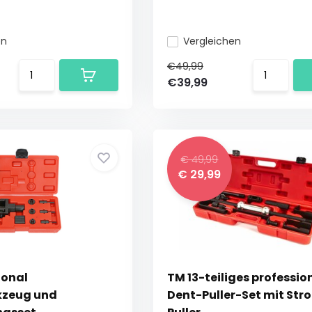
en
Vergleichen
€49,99
€39,99
€ 49,99
€ 29,99
ional
TM 13-teiliges professio
kzeug und
Dent-Puller-Set mit Str