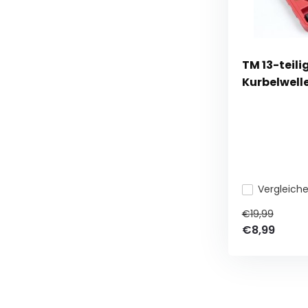
TM 13-teili
Kurbelwell
Vergleich
€19,99
€8,99