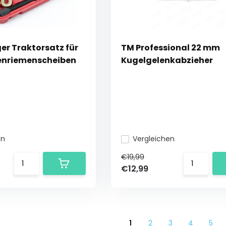
ger Traktorsatz für
TM Professional 22 mm
enriemenscheiben
Kugelgelenkabzieher
en
Vergleichen
€19,99
€12,99
1
2
3
4
5