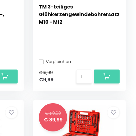
TM 3-teiliges
-,
Glühkerzengewindebohrersatz
M10 - M12
Vergleichen
€19,99
€9,99
€ 119,99
€ 89,99