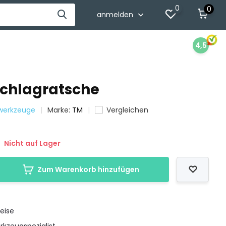
0
0
anmelden
4,5
Schlagratsche
twerkzeuge
Marke:
TM
Vergleichen
Nicht auf Lager
Zum Warenkorb hinzufügen
eise