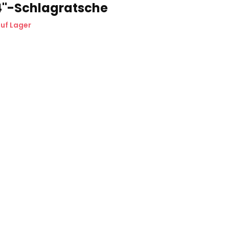
4"-Schlagratsche
uf Lager