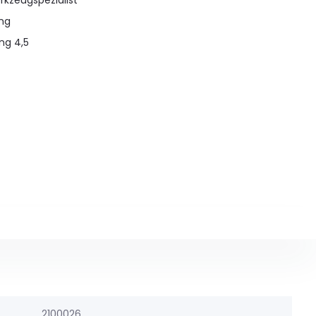
rkzeugspezialist
ung
ng 4,5
2100026