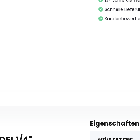
13+ Jahre als We
Schnelle Liefer
Kundenbewertu
Eigenschaften
FI 1/4"
Artikelnummer: