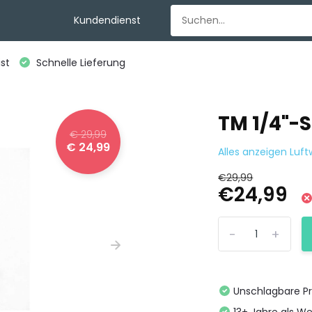
Kundendienst
st
Schnelle Lieferung
TM 1/4"-
€ 29,99
€ 24,99
Alles anzeigen Luf
€29,99
€24,99
-
+
Unschlagbare Pr