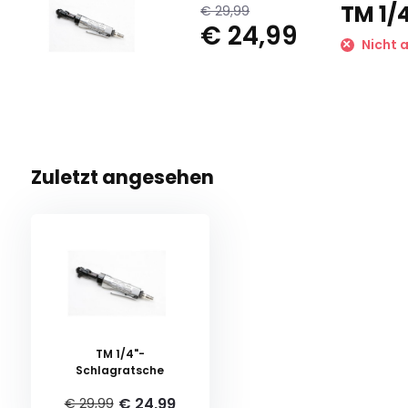
TM 1/
€ 29,99
€ 24,99
Nicht a
Zuletzt angesehen
TM 1/4"-
Schlagratsche
€ 24,99
€ 29,99