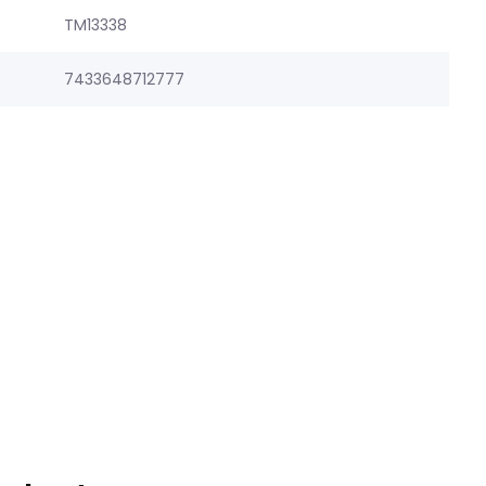
TM13338
7433648712777