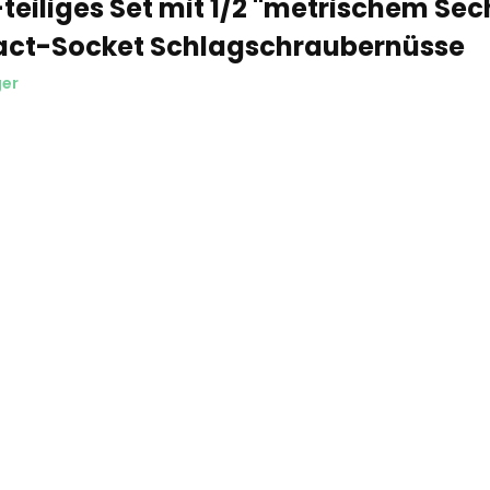
teiliges Set mit 1/2 "metrischem Se
act-Socket Schlagschraubernüsse
ger