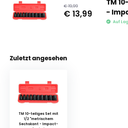
TM 10-
€ 19,99
- Imp
€ 13,99
Auf La
Zuletzt angesehen
TM 10-teiliges Set mit
1/2 "metrischem
Sechskant - Impact-