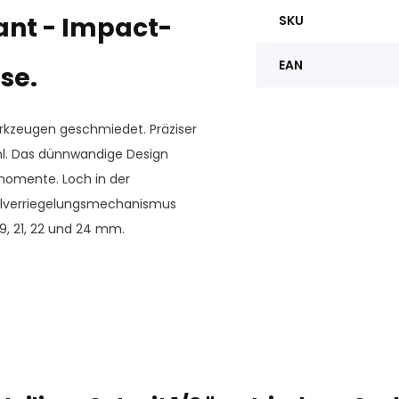
ant - Impact-
SKU
EAN
se.
rkzeugen geschmiedet. Präziser
l. Das dünnwandige Design
hmomente. Loch in der
elverriegelungsmechanismus
, 19, 21, 22 und 24 mm.