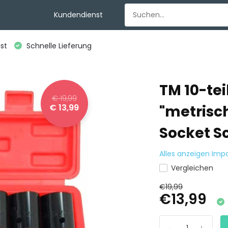
Kundendienst
st
Schnelle Lieferung
TM 10-tei
€ 19,99
€ 13,99
"metrisc
Socket S
Alles anzeigen Im
Vergleichen
€19,99
€13,99