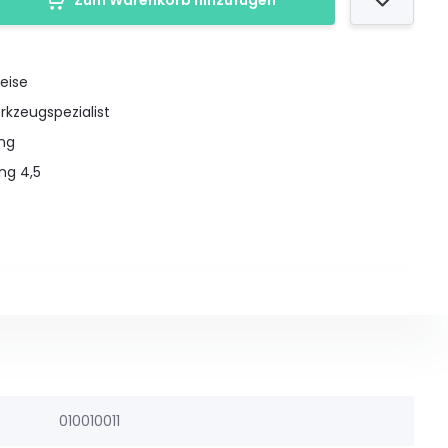
Zum Warenkorb hinzufügen
eise
rkzeugspezialist
ung
ng 4,5
010010011