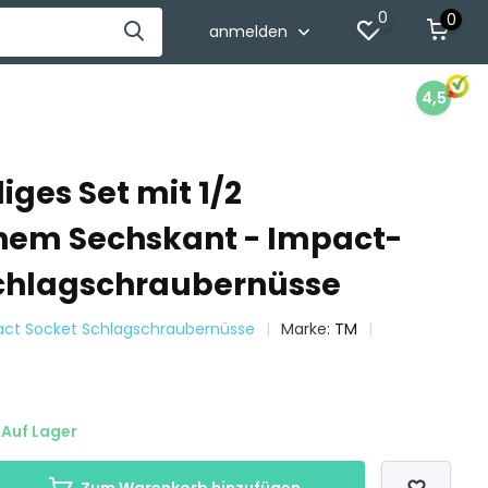
0
0
anmelden
4,5
liges Set mit 1/2
hem Sechskant - Impact-
chlagschraubernüsse
pact Socket Schlagschraubernüsse
Marke:
TM
Auf Lager