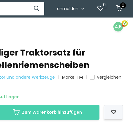
0
0
anmelden
4,5
liger Traktorsatz für
llenriemenscheiben
ktor und andere Werkzeuge
Marke:
TM
Vergleichen
uf Lager
Zum Warenkorb hinzufügen