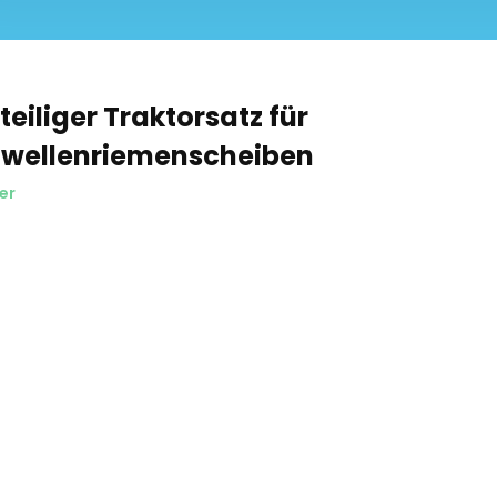
teiliger Traktorsatz für
lwellenriemenscheiben
er