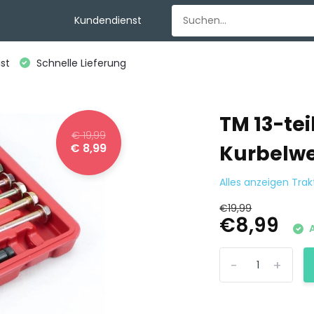
Kundendienst
st
Schnelle Lieferung
TM 13-tei
€ 19,99
€ 8,99
Kurbelwe
Alles anzeigen Tra
€19,99
€8,99
A
-
+