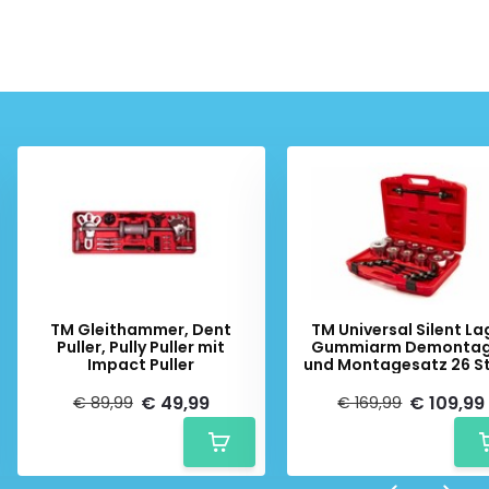
TM Gleithammer, Dent
TM Universal Silent La
Puller, Pully Puller mit
Gummiarm Demonta
Impact Puller
und Montagesatz 26 S
€ 49,99
€ 109,99
€ 89,99
€ 169,99