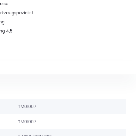
eise
rkzeugspezialist
ung
ng 4,5
TM01007
TM01007