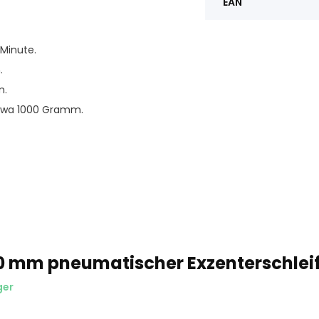
EAN
 Minute.
.
m.
Etwa 1000 Gramm.
0 mm pneumatischer Exzenterschlei
ger