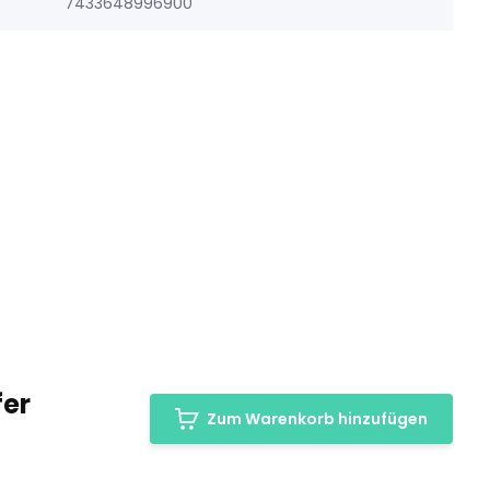
7433648996900
fer
Zum Warenkorb hinzufügen