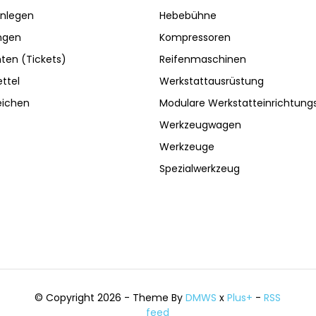
nlegen
Hebebühne
ngen
Kompressoren
ten (Tickets)
Reifenmaschinen
ttel
Werkstattausrüstung
eichen
Modulare Werkstatteinrichtun
Werkzeugwagen
Werkzeuge
Spezialwerkzeug
© Copyright 2026 - Theme By
DMWS
x
Plus+
-
RSS
feed