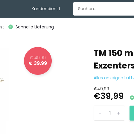
Kundendienst
st
Schnelle Lieferung
TM 150 
€ 49,99
€ 39,99
Exzenters
Alles anzeigen Luf
€49,99
€39,99
-
+