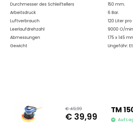
Durchmesser des Schleiftellers
150 mm.
Arbeitsdruck
6 Bar.
Luftverbrauch
120 Liter pro
Leerlaufdrehzahl
9000 O/min
Abmessungen
175 x 145 m
Gewicht
Ungefähr: 
TM 15
€ 49,99
€ 39,99
Auf La