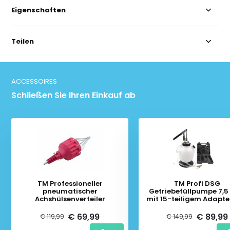
Eigenschaften
Teilen
ACCESSOIRES
Schließen Sie Ihren Einkauf ab
TM Professioneller
TM Profi DSG
pneumatischer
Getriebefüllpumpe 7,5 
Achshülsenverteiler
mit 15-teiligem Adapte
€ 69,99
€ 89,99
€ 119,99
€ 149,99