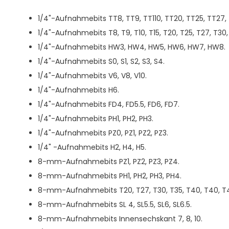
1/4"-Aufnahmebits TT8, TT9, TT110, TT20, TT25, TT27,
1/4"-Aufnahmebits T8, T9, T10, T15, T20, T25, T27, T30,
1/4"-Aufnahmebits HW3, HW4, HW5, HW6, HW7, HW8.
1/4"-Aufnahmebits S0, S1, S2, S3, S4.
1/4"-Aufnahmebits V6, V8, V10.
1/4"-Aufnahmebits H6.
1/4"-Aufnahmebits FD4, FD5.5, FD6, FD7.
1/4"-Aufnahmebits PH1, PH2, PH3.
1/4"-Aufnahmebits PZ0, PZ1, PZ2, PZ3.
1/4" -Aufnahmebits H2, H4, H5.
8-mm-Aufnahmebits PZ1, PZ2, PZ3, PZ4.
8-mm-Aufnahmebits PH1, PH2, PH3, PH4.
8-mm-Aufnahmebits T20, T27, T30, T35, T40, T40, T4
8-mm-Aufnahmebits SL 4, SL5.5, SL6, SL6.5.
8-mm-Aufnahmebits Innensechskant 7, 8, 10.