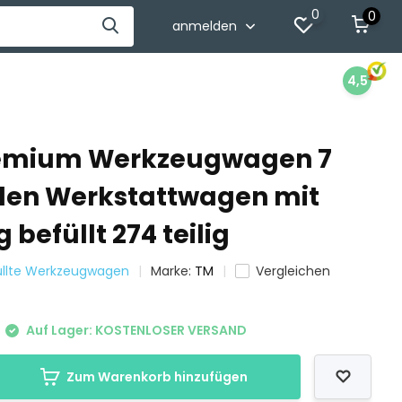
0
0
anmelden
4,5
remium Werkzeugwagen 7
den Werkstattwagen mit
befüllt 274 teilig
füllte Werkzeugwagen
Marke:
TM
Vergleichen
Auf Lager: KOSTENLOSER VERSAND
Zum Warenkorb hinzufügen