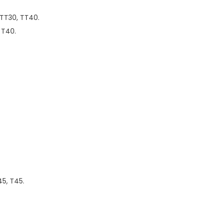
 TT30, TT40.
 T40.
5, T45.