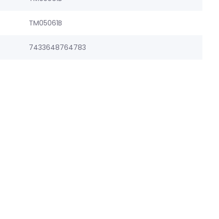
TM05061B
7433648764783