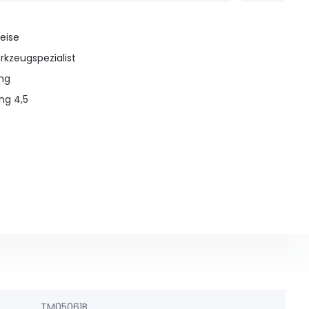
eise
rkzeugspezialist
ung
ng 4,5
TM05061B