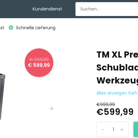
Kundendienst
st
Schnelle Lieferung
TM XL P
€ 999,99
€ 599,99
Schubla
Werkzeug 
Alles anzeigen Ge
€999,99
€599,99
-
+