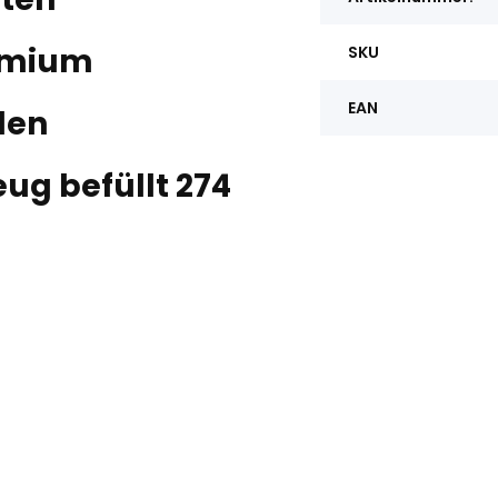
emium
SKU
EAN
den
ug befüllt 274