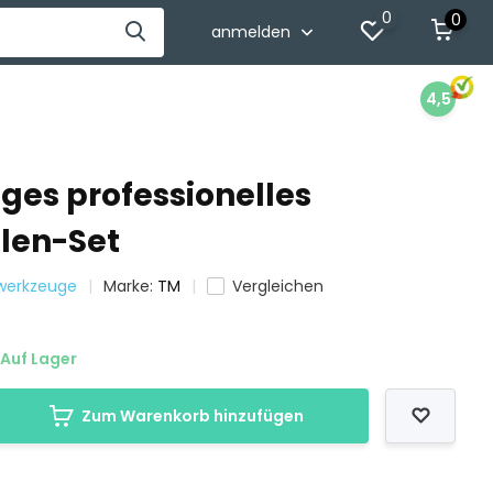
0
0
anmelden
4,5
iges professionelles
olen-Set
twerkzeuge
Marke:
TM
Vergleichen
Auf Lager
Zum Warenkorb hinzufügen