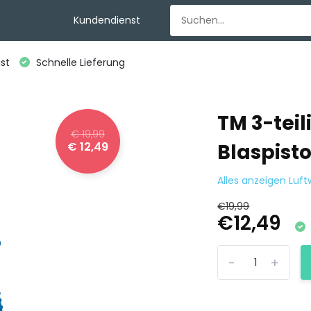
Kundendienst
st
Schnelle Lieferung
TM 3-teil
€ 19,99
€ 12,49
Blaspist
Alles anzeigen Luf
€19,99
€12,49
-
+