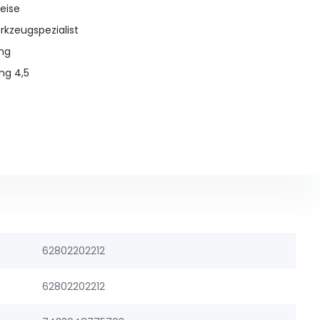
eise
rkzeugspezialist
ung
ng 4,5
62802202212
62802202212