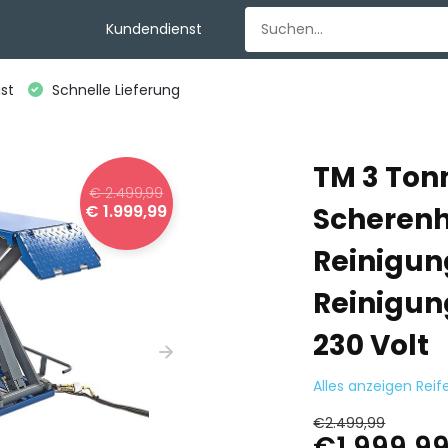
Kundendienst
st
Schnelle Lieferung
TM 3 Ton
€ 2.499,99
€ 1.999,99
Scheren
Reinigun
Reinigun
230 Volt
Alles anzeigen Rei
€2.499,99
€1.999,9