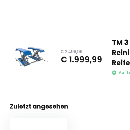
TM 3
Rein
€ 2.499,99
€ 1.999,99
Reif
Auf L
Zuletzt angesehen