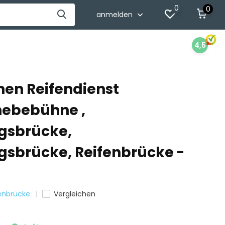
0
0
anmelden
4,5
nen Reifendienst
hebebühne ,
gsbrücke,
gsbrücke, Reifenbrücke -
fenbrücke
Vergleichen
9