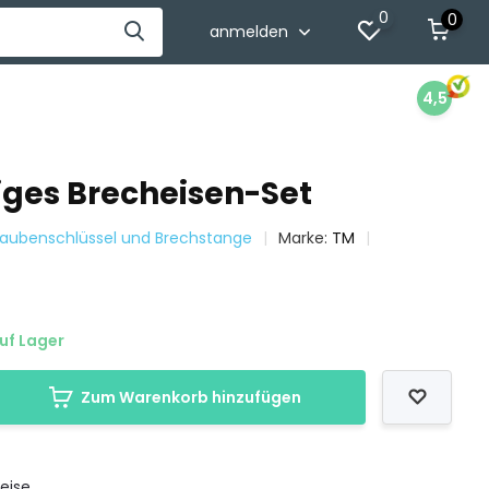
0
0
anmelden
4,5
liges Brecheisen-Set
raubenschlüssel und Brechstange
Marke:
TM
uf Lager
Zum Warenkorb hinzufügen
eise