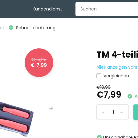
Kundendienst
st
Schnelle Lieferung
TM 4-tei
€ 19,99
€ 7,99
Alles anzeigen Sch
Vergleichen
€19,99
€7,99
A
-
+
Unschlagbare Pr