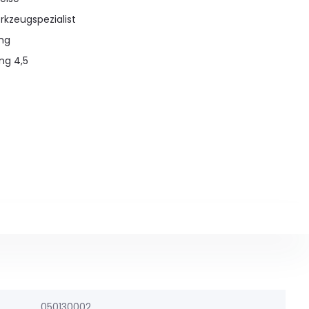
rkzeugspezialist
ung
ng 4,5
050130002