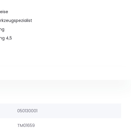
eise
rkzeugspezialist
ung
ng 4,5
050130001
TM01659