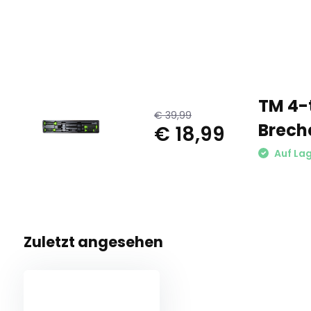
TM 4-t
€ 39,99
Brech
€ 18,99
Auf La
Zuletzt angesehen