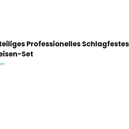
eiliges Professionelles Schlagfeste
eisen-Set
ger