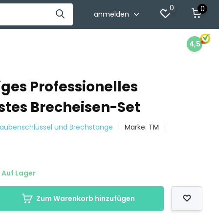
0
0
anmelden
4,5
iges Professionelles
stes Brecheisen-Set
raubenschlüssel und Brechstange
Marke:
TM
Auf Lager
Zum Warenkorb hinzufügen