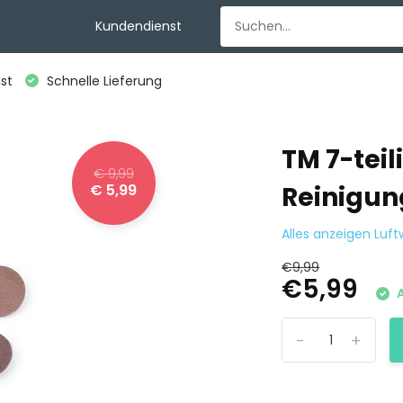
Kundendienst
st
Schnelle Lieferung
TM 7-tei
€ 9,99
€ 5,99
Reinigun
Alles anzeigen Luf
€9,99
€5,99
A
-
+