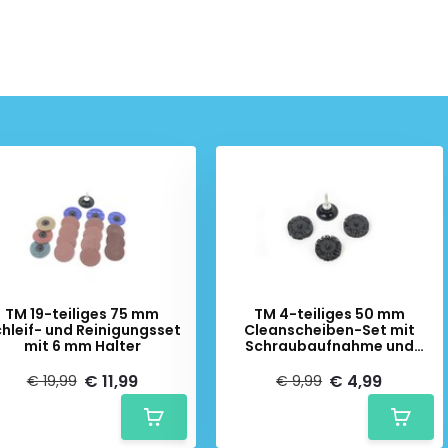
TM 19-teiliges 75 mm
TM 4-teiliges 50 mm
hleif- und Reinigungsset
Cleanscheiben-Set mit
mit 6 mm Halter
Schraubaufnahme und
Halter
€ 11,99
€ 4,99
€ 19,99
€ 9,99