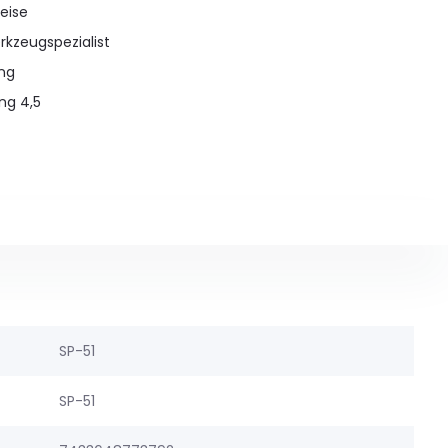
eise
rkzeugspezialist
ung
ng 4,5
SP-51
SP-51