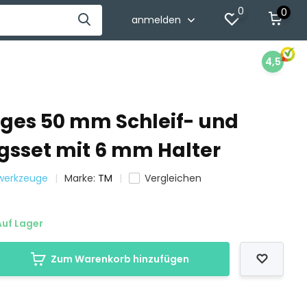
0
0
anmelden
4,5
liges 50 mm Schleif- und
gsset mit 6 mm Halter
twerkzeuge
Marke:
TM
Vergleichen
uf Lager
Zum Warenkorb hinzufügen