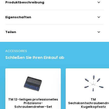
Produktbeschreibung
Eigenschaften
Teilen
ACCESSOIRES
Schließen Sie Ihren Einkauf ab
TM 12-teiliges professionelles
TM
Präzisions-
Sechskantschraubendre
Schraubendreher-Set
Kugelkopfsatz