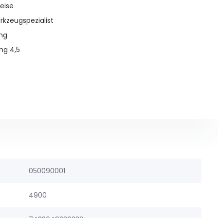
eise
rkzeugspezialist
ung
ng 4,5
050090001
4900