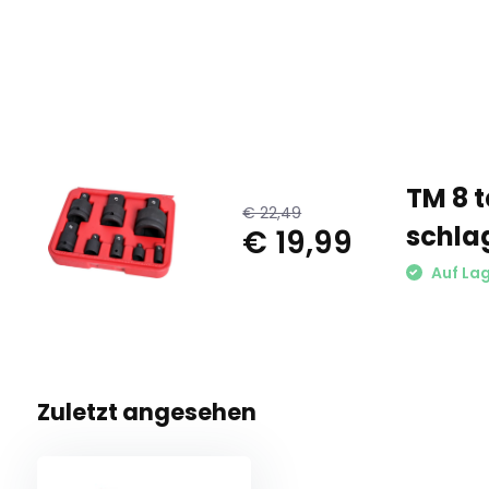
TM 8 t
€ 22,49
schla
€ 19,99
Auf La
Zuletzt angesehen