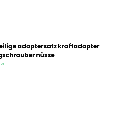
eilige adaptersatz kraftadapter
gschrauber nüsse
ger