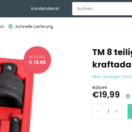
Kundendienst
st
Schnelle Lieferung
TM 8 teil
€ 22,49
€ 19,99
kraftada
Alles anzeigen Ste
€22,49
€19,99
-
+