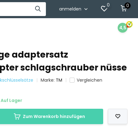
0
0
anmelden
4,5
ige adaptersatz
pter schlagschrauber nüsse
ckschlüsselsätze
Marke:
TM
Vergleichen
Auf Lager
Zum Warenkorb hinzufügen