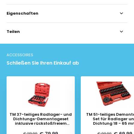
Eigenschaften
Teilen
ACCESSOIRES
Schließen Sie Ihren Einkauf ab
TM 37-teiliges Radlager- und
TM 51-teiliges Demon
Dichtungs-Demontageset
Set für Radlager u
inklusive rückstoßfreiem
Dichtung 18 - 65 
Hammer
€ 79,99
€ 69,99
€ 119,99
€ 99,99