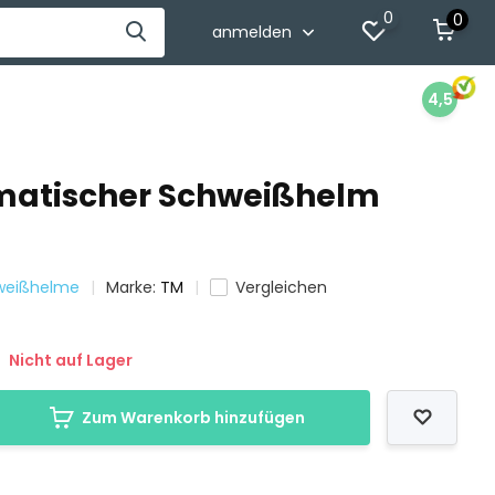
0
0
anmelden
4,5
matischer Schweißhelm
hweißhelme
Marke:
TM
Vergleichen
Nicht auf Lager
Zum Warenkorb hinzufügen