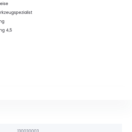
eise
rkzeugspezialist
ung
ng 4,5
130030003