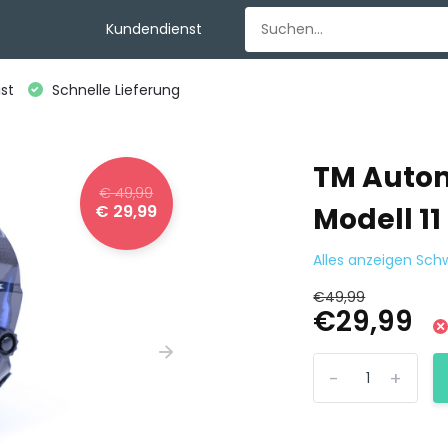
Kundendienst
st
Schnelle Lieferung
TM Auto
€ 49,99
€ 29,99
Modell 11
Alles anzeigen Sc
€49,99
€29,99
-
+