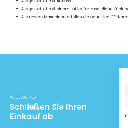
Ausgestattet mit Abfluss.
Ausgestattet mit einem Lüfter für zusätzliche Kühlun
Alle unsere Maschinen erfüllen die neuesten CE-Nor
ACCESSOIRES
Schließen Sie Ihren
Einkauf ab
essional 30 Liter
TM Digital Industrial 58 Liter
P
aschallreiniger
Ultraschallreiniger