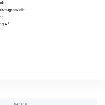
eise
rkzeugspezialist
ung
ng 4,5
11920201