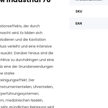
SKU
EAN
ationseffekts, der durch
sacht wird. Es bilden sich
lodieren und die Kavitation
uss verleiht und eine intensive
ausübt. Darüber hinaus sind die
hlitze zu durchdringen und eine
 Als eine der Grundanwendungen
ne starke
einigungseffekt. Der
Instrumententeilen, Uhrenteilen,
gkörperführungssystemen,
rn, medizinischen Nadeln,
sehr gründlichen Reinigung wird