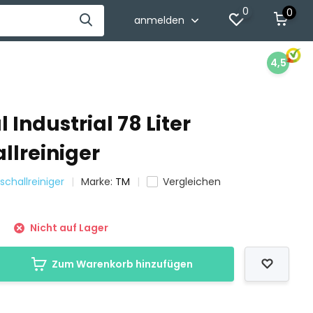
0
0
anmelden
4,5
l Industrial 78 Liter
llreiniger
schallreiniger
Marke:
TM
Vergleichen
9
Nicht auf Lager
Zum Warenkorb hinzufügen