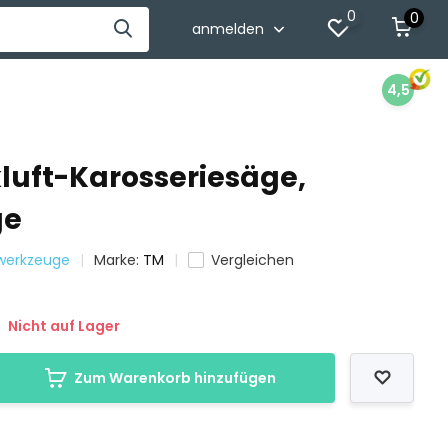
0
0
anmelden
4,5
luft-Karosseriesäge,
ge
twerkzeuge
Marke:
TM
Vergleichen
Nicht auf Lager
Zum Warenkorb hinzufügen