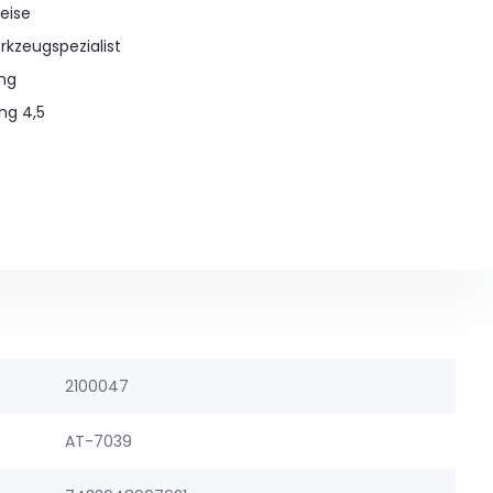
eise
rkzeugspezialist
ung
ng 4,5
2100047
AT-7039