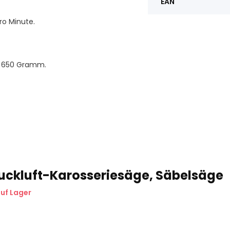
EAN
ro Minute.
. 650 Gramm.
uckluft-Karosseriesäge, Säbelsäge
uf Lager