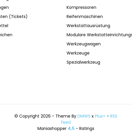
ngen
Kompressoren
ten (Tickets)
Reifenmaschinen
ttel
Werkstattausrüstung
eichen
Modulare Werkstatteinrichtun
Werkzeugwagen
Werkzeuge
Spezialwerkzeug
© Copyright 2026 - Theme By
DMWS
x
Plus+
-
RSS
feed
Maniashopper
4,5
- Ratings