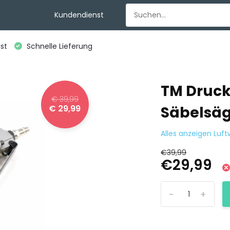
Kundendienst
st
Schnelle Lieferung
TM Druck
€ 39,99
€ 29,99
Säbelsä
Alles anzeigen Luf
€39,99
€29,99
-
+