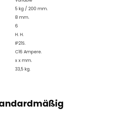
Variable
5 kg / 200 mm.
8 mm.
6
H. H.
IP21S.
C16 Ampere.
x x mm.
33,5 kg.
standardmäßig