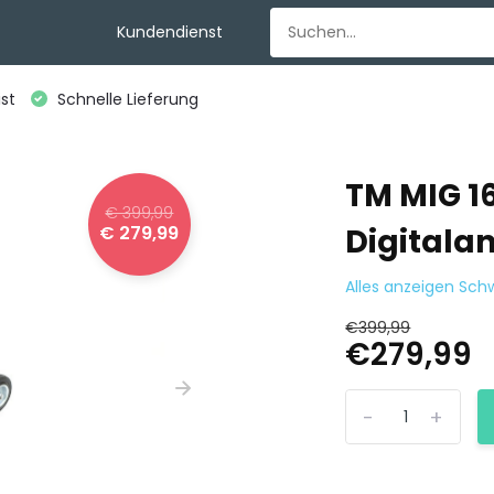
Kundendienst
st
Schnelle Lieferung
TM MIG 1
€ 399,99
€ 279,99
Digitala
Alles anzeigen Sch
€399,99
€279,99
-
+