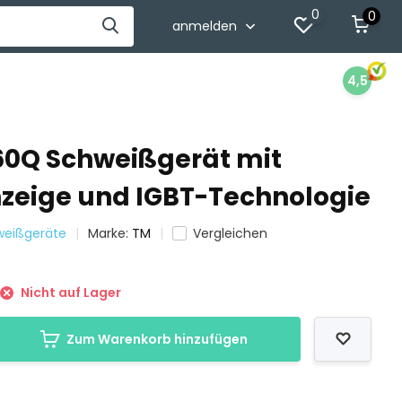
0
0
anmelden
4,5
60Q Schweißgerät mit
nzeige und IGBT-Technologie
weißgeräte
Marke:
TM
Vergleichen
Nicht auf Lager
Zum Warenkorb hinzufügen