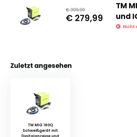
TM MI
€ 399,99
und 
€ 279,99
Nicht 
Zuletzt angesehen
TM MIG 160Q
Schweißgerät mit
Digitalanzeige und