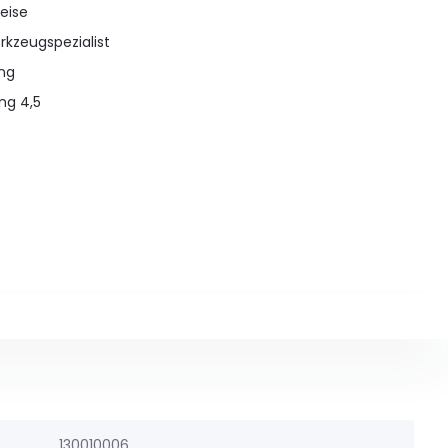
eise
rkzeugspezialist
ung
ng 4,5
130010006