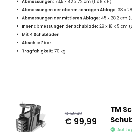
Abmessungen:
73,5 x 42 x 72 cm (L x B x H)
Abmessungen der oberen schrägen Ablage:
38 x 28
Abmessungen der mittleren Ablage:
45 x 28,2 cm (L
Innenabmessungen der Schublade:
28 x 18 x 5 cm (B
Mit 4 Schubladen
Abschließbar
Tragfähigkeit:
70 kg
TM Sc
€ 159,99
Schub
€ 99,99
Auf La