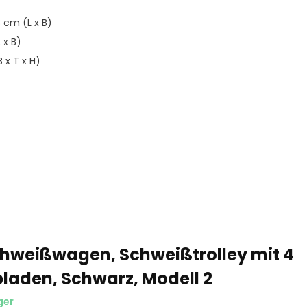
 cm (L x B)
 x B)
 x T x H)
hweißwagen, Schweißtrolley mit 4
laden, Schwarz, Modell 2
ger