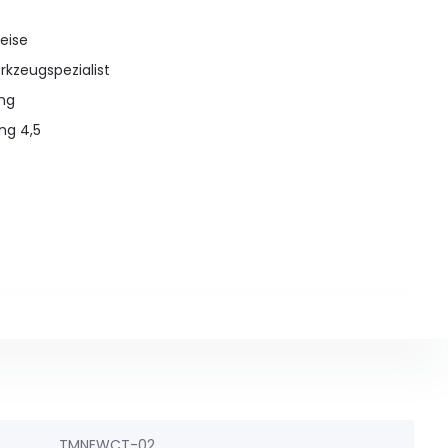
eise
rkzeugspezialist
ung
ng 4,5
TMNEWCT-02