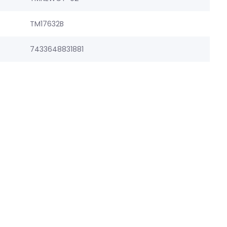
TM17632B
7433648831881