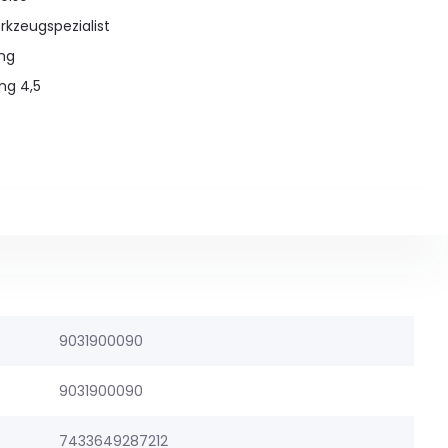
rkzeugspezialist
ung
ng 4,5
9031900090
9031900090
7433649287212