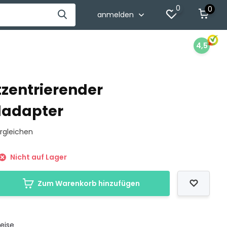
0
0
anmelden
4,5
tzentrierender
dadapter
rgleichen
Nicht auf Lager
Zum Warenkorb hinzufügen
eise