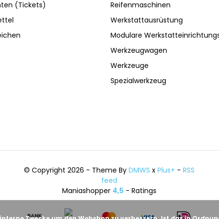
ten (Tickets)
Reifenmaschinen
ttel
Werkstattausrüstung
eichen
Modulare Werkstatteinrichtun
Werkzeugwagen
Werkzeuge
Spezialwerkzeug
© Copyright 2026 - Theme By
DMWS
x
Plus+
-
RSS
feed
Maniashopper
4,5
- Ratings
 interne Zwecke um den Webshop zu verbessern. Ist das in Ordnu