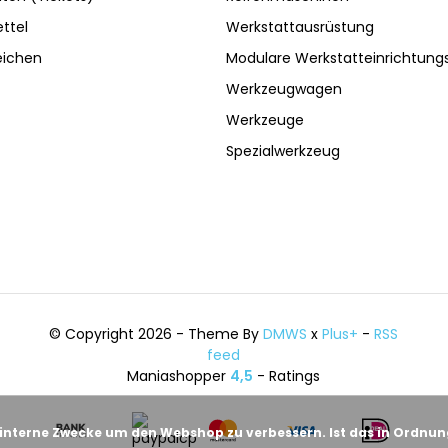
ttel
Werkstattausrüstung
eichen
Modulare Werkstatteinrichtun
Werkzeugwagen
Werkzeuge
Spezialwerkzeug
© Copyright 2026 - Theme By
DMWS
x
Plus+
-
RSS
feed
Maniashopper
4,5
- Ratings
 interne Zwecke um den Webshop zu verbessern. Ist das in Ordnu