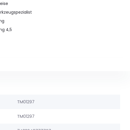
eise
rkzeugspezialist
ung
ng 4,5
TM01297
TM01297