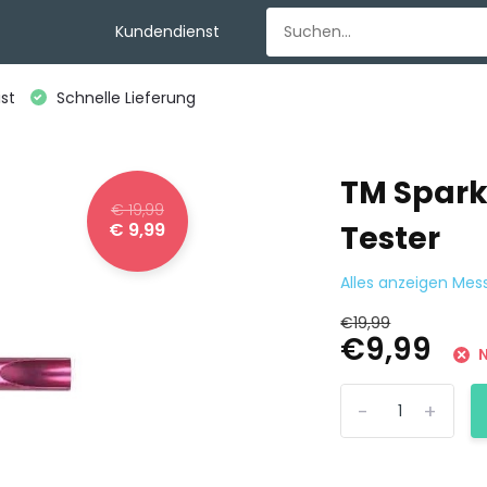
Kundendienst
st
Schnelle Lieferung
TM Spark 
€ 19,99
€ 9,99
Tester
Alles anzeigen Me
€19,99
€9,99
N
-
+