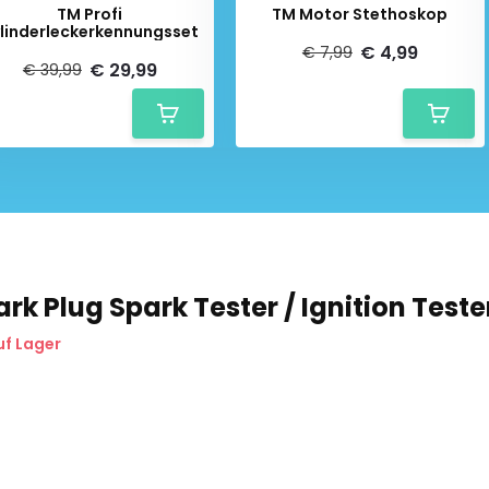
TM Profi
TM Motor Stethoskop
linderleckerkennungsset
€ 4,99
€ 7,99
€ 29,99
€ 39,99
rk Plug Spark Tester / Ignition Teste
uf Lager