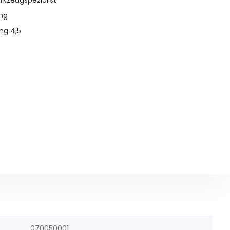
rkzeugspezialist
ung
ng 4,5
070050001