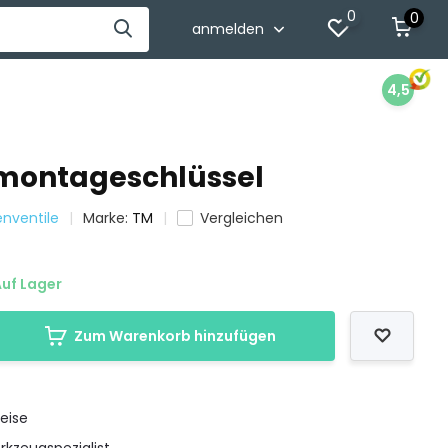
0
0
anmelden
4,5
montageschlüssel
enventile
Marke:
TM
Vergleichen
uf Lager
Zum Warenkorb hinzufügen
eise