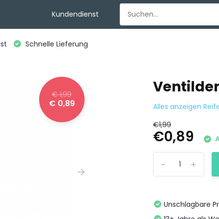
Kundendienst
st
Schnelle Lieferung
Ventilde
€ 1,99
€ 0,89
Alles anzeigen Reif
€1,99
€0,89
A
-
+
Unschlagbare Pr