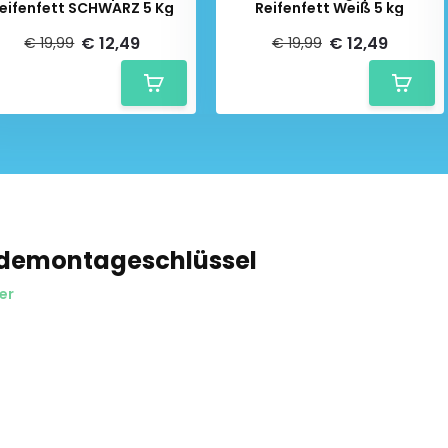
eifenfett SCHWARZ 5 Kg
Reifenfett Weiß 5 kg
€ 12,49
€ 12,49
€ 19,99
€ 19,99
ldemontageschlüssel
er