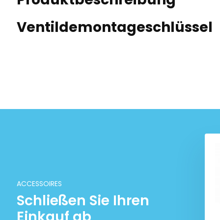
Ventildemontageschlüssel
Tubeless Ventil lang 100
Stück TR418
€ 17,99
€ 24,99
ACCESSOIRES
Schließen Sie Ihren
Einkauf ab
 Ventil Medium 100