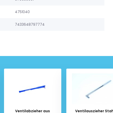
4751040
7433648797774
Ventilabzieher aus
Ventilauszieher Stah