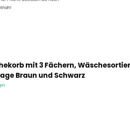
utnah!
ekorb mit 3 Fächern, Wäschesortiere
ntage Braun und Schwarz
ger