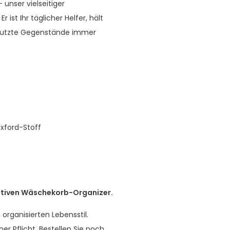
nser vielseitiger
ist Ihr täglicher Helfer, hält
genutzte Gegenstände immer
Oxford-Stoff
ativen Wäschekorb-Organizer.
rganisierten Lebensstil.
 Pflicht. Bestellen Sie noch