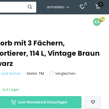
0
0
anmelden
4,5
rb mit 3 Fächern,
tierer, 114 L, Vintage Braun
warz
s und Garten
Marke:
TM
Vergleichen
Auf Lager
Zum Warenkorb hinzufügen