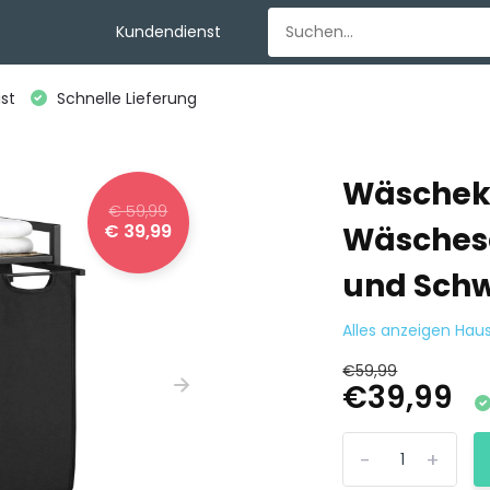
Kundendienst
st
Schnelle Lieferung
Wäscheko
€ 59,99
€ 39,99
Wäschesor
und Sch
Alles anzeigen Hau
€59,99
€39,99
-
+