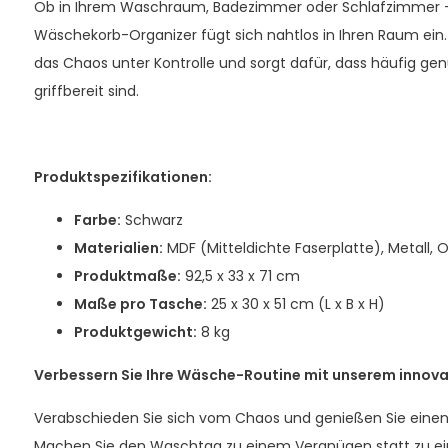
Ob in Ihrem Waschraum, Badezimmer oder Schlafzimmer – u
Wäschekorb-Organizer fügt sich nahtlos in Ihren Raum ein. Er 
das Chaos unter Kontrolle und sorgt dafür, dass häufig 
griffbereit sind.
Produktspezifikationen:
Farbe:
Schwarz
Materialien:
MDF (Mitteldichte Faserplatte), Metall, 
Produktmaße:
92,5 x 33 x 71 cm
Maße pro Tasche:
25 x 30 x 51 cm (L x B x H)
Produktgewicht:
8 kg
Verbessern Sie Ihre Wäsche-Routine mit unserem innov
Verabschieden Sie sich vom Chaos und genießen Sie einen o
Machen Sie den Waschtag zu einem Vergnügen statt zu einer