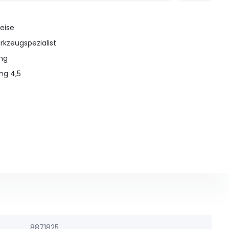
eise
rkzeugspezialist
ung
ng 4,5
8871825