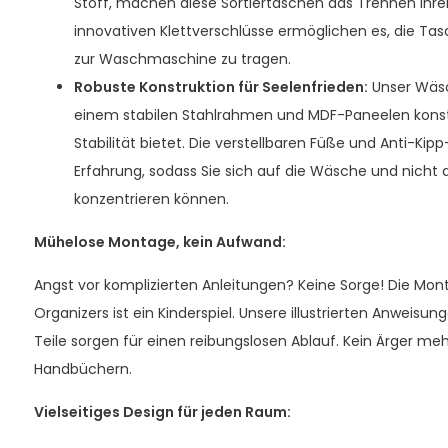
Stoff, machen diese Sortiertaschen das Trennen Ihre
innovativen Klettverschlüsse ermöglichen es, die Tas
zur Waschmaschine zu tragen.
Robuste Konstruktion für Seelenfrieden:
Unser Wäsc
einem stabilen Stahlrahmen und MDF-Paneelen konstr
Stabilität bietet. Die verstellbaren Füße und Anti-Kipp
Erfahrung, sodass Sie sich auf die Wäsche und nicht 
konzentrieren können.
Mühelose Montage, kein Aufwand:
Angst vor komplizierten Anleitungen? Keine Sorge! Die Mo
Organizers ist ein Kinderspiel. Unsere illustrierten Anweis
Teile sorgen für einen reibungslosen Ablauf. Kein Ärger meh
Handbüchern.
Vielseitiges Design für jeden Raum: