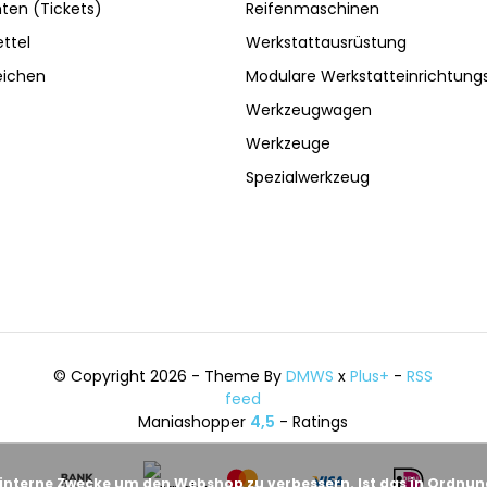
ten (Tickets)
Reifenmaschinen
ttel
Werkstattausrüstung
eichen
Modulare Werkstatteinrichtun
Werkzeugwagen
Werkzeuge
Spezialwerkzeug
© Copyright 2026 - Theme By
DMWS
x
Plus+
-
RSS
feed
Maniashopper
4,5
- Ratings
 interne Zwecke um den Webshop zu verbessern. Ist das in Ordnu