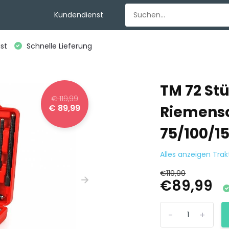
Kundendienst
st
Schnelle Lieferung
TM 72 St
€ 119,99
€ 89,99
Riemensc
75/100/
Alles anzeigen Tra
€119,99
€89,99
-
+