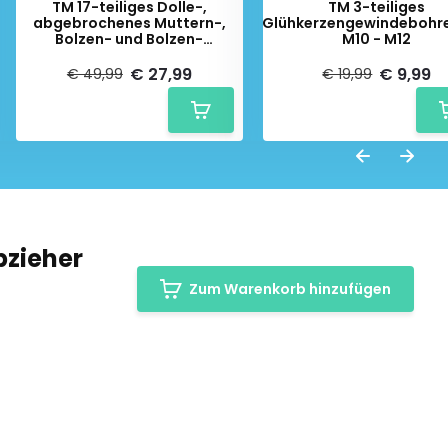
TM 17-teiliges Dolle-,
TM 3-teiliges
abgebrochenes Muttern-,
Glühkerzengewindebohr
Bolzen- und Bolzen-
M10 - M12
Extraktorset
€ 27,99
€ 9,99
€ 49,99
€ 19,99
bzieher
Zum Warenkorb hinzufügen