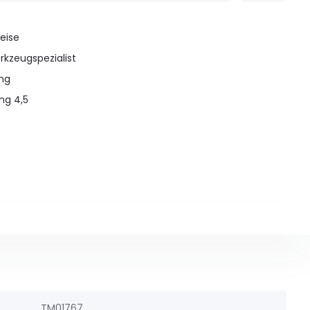
eise
rkzeugspezialist
ung
ng 4,5
TM01767