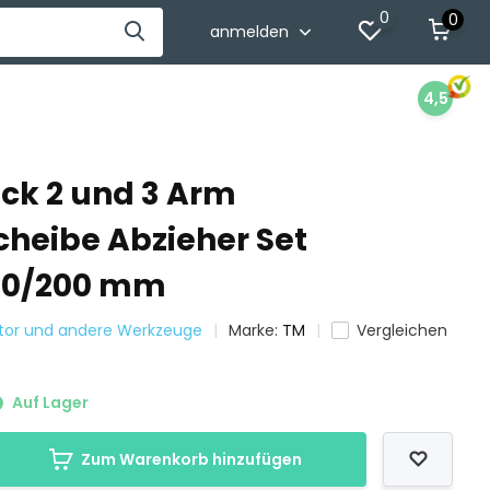
0
0
anmelden
4,5
ück 2 und 3 Arm
heibe Abzieher Set
150/200 mm
ktor und andere Werkzeuge
Marke:
TM
Vergleichen
Auf Lager
Zum Warenkorb hinzufügen