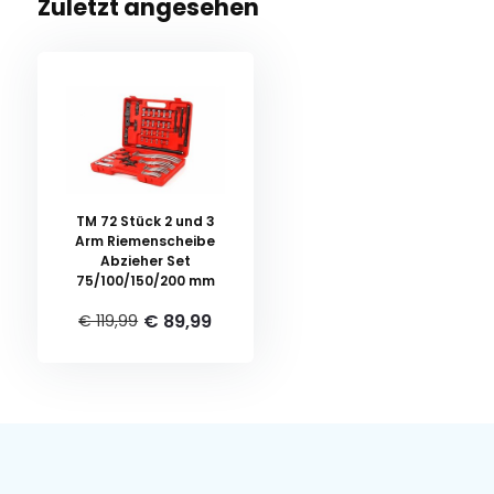
Zuletzt angesehen
TM 72 Stück 2 und 3
Arm Riemenscheibe
Abzieher Set
75/100/150/200 mm
€ 89,99
€ 119,99