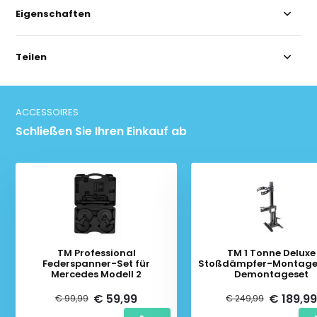
Eigenschaften
Teilen
ACCESSOIRES
Schließen Sie Ihren Einkauf ab
TM Professional
TM 1 Tonne Deluxe
Federspanner-Set für
Stoßdämpfer-Montage
Mercedes Modell 2
Demontageset
€ 59,99
€ 189,9
€ 99,99
€ 249,99