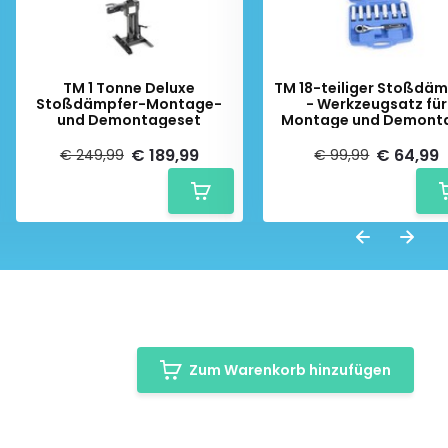
TM 1 Tonne Deluxe
TM 18-teiliger Stoßdäm
Stoßdämpfer-Montage-
- Werkzeugsatz für
und Demontageset
Montage und Demont
von Stoßdämpfern
€ 189,99
€ 64,99
€ 249,99
€ 99,99
Zum Warenkorb hinzufügen