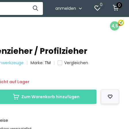
0
0
anmelden
4,5
zieher / Profilzieher
nenwerkzeuge
Marke:
TM
Vergleichen
icht auf Lager
Zum Warenkorb hinzufügen
eise