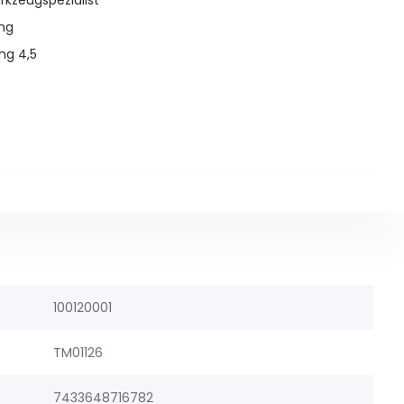
rkzeugspezialist
ung
ng 4,5
100120001
TM01126
7433648716782