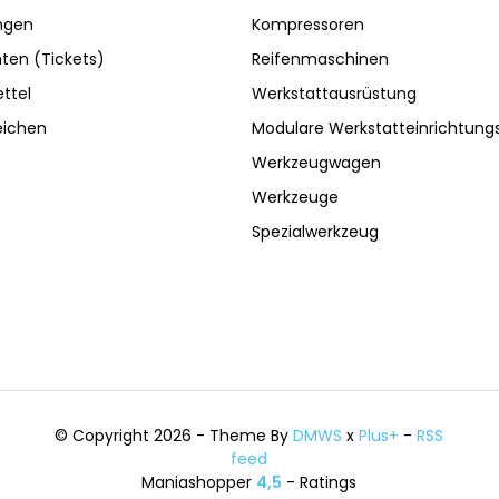
ngen
Kompressoren
ten (Tickets)
Reifenmaschinen
ttel
Werkstattausrüstung
eichen
Modulare Werkstatteinrichtun
Werkzeugwagen
Werkzeuge
Spezialwerkzeug
© Copyright 2026 - Theme By
DMWS
x
Plus+
-
RSS
feed
Maniashopper
4,5
- Ratings