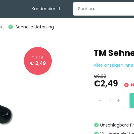
Kundendienst
st
Schnelle Lieferung
TM Sehnen
€ 6,99
€ 2,49
Alles anzeigen In
€6,99
€2,49
N
-
+
Unschlagbare Pr