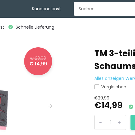
Kundendienst
st
Schnelle Lieferung
TM 3-teil
€ 29,99
€ 14,99
Schaums
Alles anzeigen We
Vergleichen
€29,99
€14,99
-
+