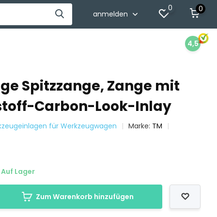
0
0
anmelden
4,5
ige Spitzzange, Zange mit
toff-Carbon-Look-Inlay
rkzeugeinlagen für Werkzeugwagen
Marke:
TM
Auf Lager
Zum Warenkorb hinzufügen