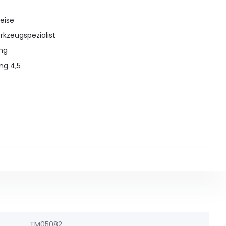
eise
rkzeugspezialist
ung
ng 4,5
TM05082