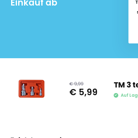
Einkauf ab
T
TM 3 t
€ 9,99
€ 5,99
Auf Lag