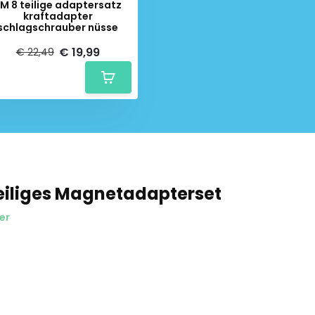
M 8 teilige adaptersatz
kraftadapter
schlagschrauber nüsse
€ 19,99
€ 22,49
eiliges Magnetadapterset
er