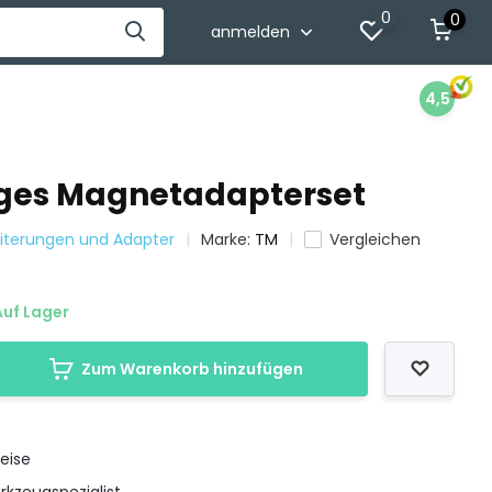
0
0
anmelden
4,5
liges Magnetadapterset
eiterungen und Adapter
Marke:
TM
Vergleichen
uf Lager
Zum Warenkorb hinzufügen
eise