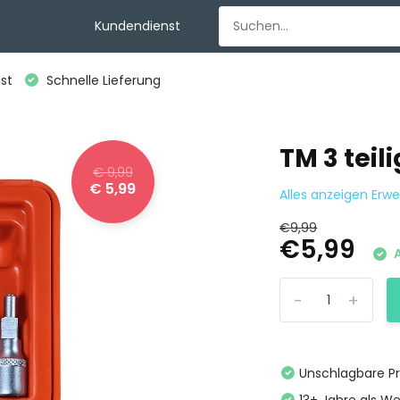
Kundendienst
st
Schnelle Lieferung
TM 3 tei
€ 9,99
€ 5,99
Alles anzeigen Erw
€9,99
€5,99
A
-
+
Unschlagbare Pr