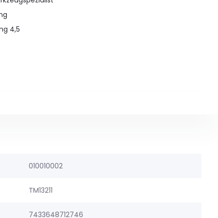
rkzeugspezialist
ung
ng 4,5
010010002
TM13211
7433648712746