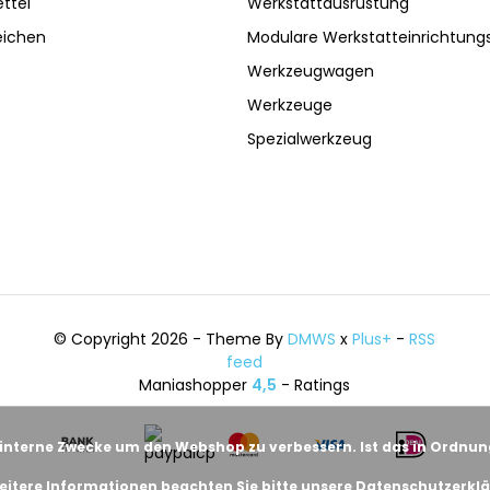
ttel
Werkstattausrüstung
eichen
Modulare Werkstatteinrichtun
Werkzeugwagen
Werkzeuge
Spezialwerkzeug
© Copyright 2026 - Theme By
DMWS
x
Plus+
-
RSS
feed
Maniashopper
4,5
- Ratings
 interne Zwecke um den Webshop zu verbessern. Ist das in Ordnu
eitere Informationen beachten Sie bitte unsere Datenschutzerklä