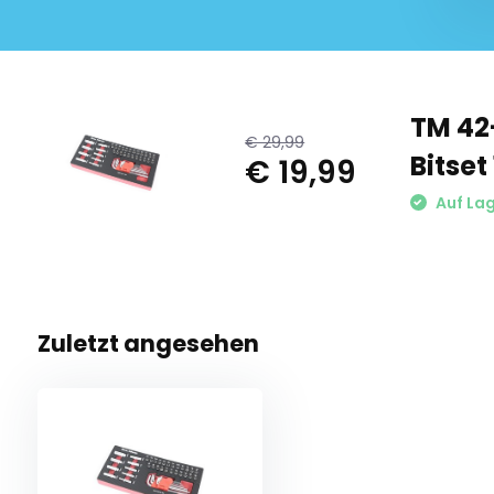
TM 42
€ 29,99
Bitse
€ 19,99
Auf La
Zuletzt angesehen