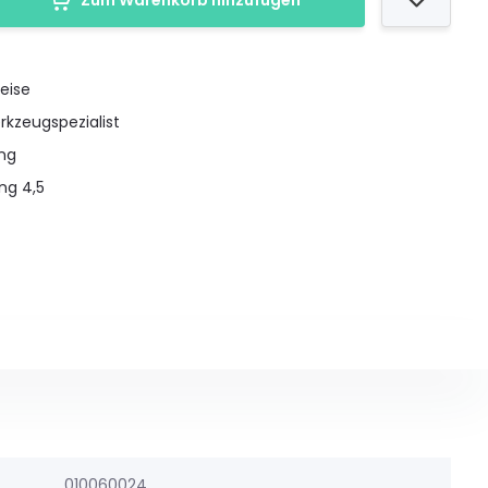
Zum Warenkorb hinzufügen
eise
rkzeugspezialist
ung
ng 4,5
010060024