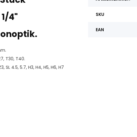
1/4"
SKU
EAN
onoptik.
 mm.
27, T30, T40.
Z3, SL 4.5, 5.7, H3, H4, H5, H6, H7