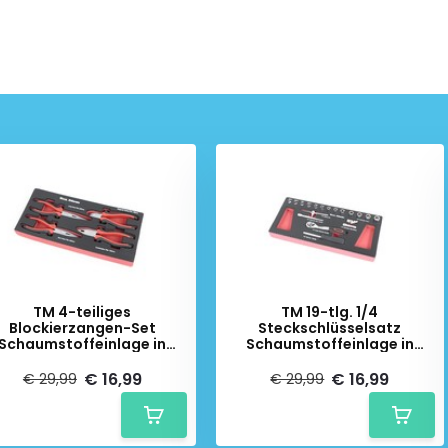
TM 4-teiliges
TM 19-tlg. 1/4
Blockierzangen-Set
Steckschlüsselsatz
Schaumstoffeinlage in
Schaumstoffeinlage in
Carbonoptik
Carbonoptik
€ 16,99
€ 16,99
€ 29,99
€ 29,99