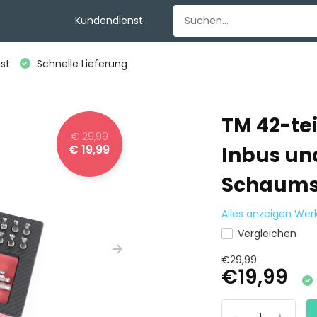
Kundendienst
st
Schnelle Lieferung
TM 42-te
€ 29,99
€ 19,99
Inbus und
Schaumst
Alles anzeigen We
Vergleichen
€29,99
€19,99