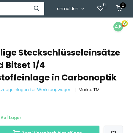
0
0
anmelden
4,5
ilige Steckschlüsseleinsätze
 Bitset 1/4
offeinlage in Carbonoptik
rkzeugeinlagen für Werkzeugwagen
Marke:
TM
Auf Lager