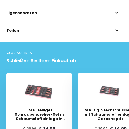
Eigenschaften
Teilen
ACCESSOIRES
Schließen Sie Ihren Einkauf ab
TM 8-teiliges
TM 6-tlg. Steckschlüsse
Schraubendreher-Set in
mit Schaumstoffeinlag
Schaumstoffeinlage in
Carbonoptik
Carbonoptik
€ 14,99
€ 14,99
€ 29,99
€ 29,99