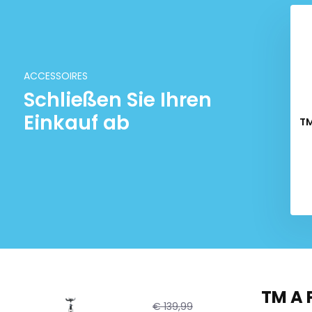
ACCESSOIRES
Schließen Sie Ihren
Einkauf ab
TM
TM A 
€ 139,99