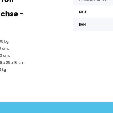
chse -
SKU
EAN
00 kg.
10 cm.
93 cm.
8 x 29 x 16 cm.
8 kg