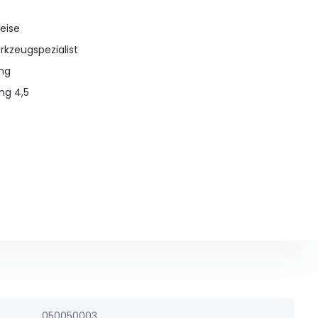
eise
rkzeugspezialist
ung
ng 4,5
050050003