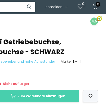
0
0
anmelden
4,5
fi Getriebebuchse,
ebuchse - SCHWARZ
triebeheber und hohe Achsständer
Marke:
TM
Nicht auf Lager
Zum Warenkorb hinzufügen