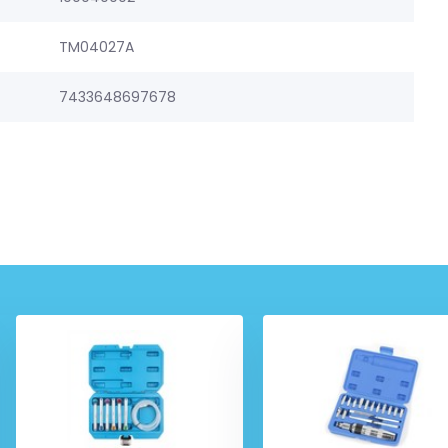
TM04027A
7433648697678