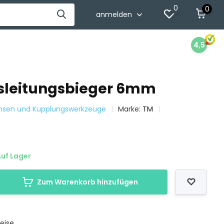
0
0
anmelden
4,5
sleitungsbieger 6mm
emsen und Kupplungswerkzeuge
Marke:
TM
uf Lager
Zum Warenkorb hinzufügen
eise