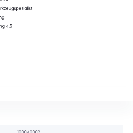
rkzeugspezialist
ung
ng 4,5
100040002