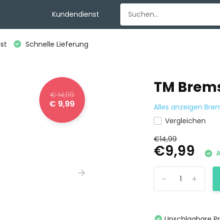
Kundendienst
st
Schnelle Lieferung
TM Brem
€ 14,99
€ 9,99
Alles anzeigen Br
Vergleichen
€14,99
€9,99
A
-
+
Unschlagbare Pr