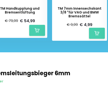
TM Handkupplung und
TM 7mm Innensechskant
Bremsentlüftung
3/8 "für VAG und BMW
Bremssättel
€ 54,99
€ 79,99
€ 4,99
€ 9,99
emsleitungsbieger 6mm
er