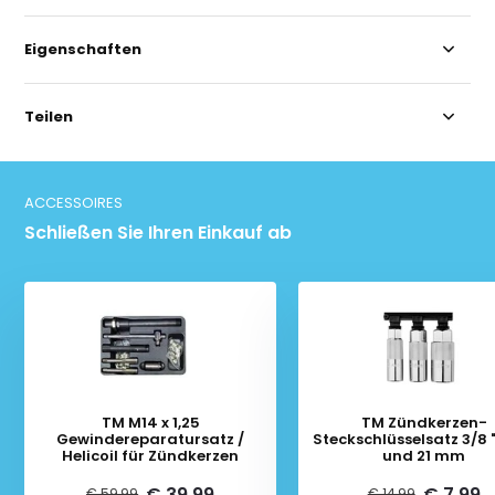
Eigenschaften
Teilen
ACCESSOIRES
Schließen Sie Ihren Einkauf ab
TM M14 x 1,25
TM Zündkerzen-
Gewindereparatursatz /
Steckschlüsselsatz 3/8 "
Helicoil für Zündkerzen
und 21 mm
€ 39,99
€ 7,99
€ 59,99
€ 14,99