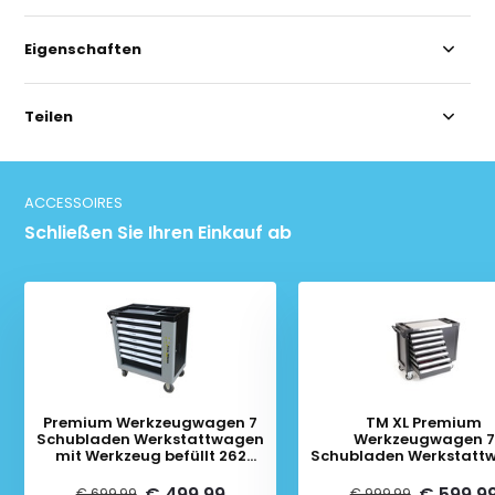
Eigenschaften
Teilen
ACCESSOIRES
Schließen Sie Ihren Einkauf ab
Premium Werkzeugwagen 7
TM XL Premium
Schubladen Werkstattwagen
Werkzeugwagen 7
mit Werkzeug befüllt 262
Schubladen Werkstatt
teilig
mit Werkzeug befüllt
teilig
€ 499,99
€ 599,9
€ 699,99
€ 999,99