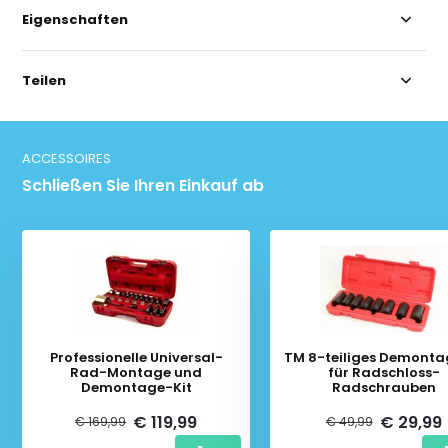
Eigenschaften
Teilen
ACCESSOIRES
Schließen Sie Ihren Einkauf ab
Professionelle Universal-
TM 8-teiliges Demonta
Rad-Montage und
für Radschloss-
Demontage-Kit
Radschrauben
€ 119,99
€ 29,99
€ 169,99
€ 49,99