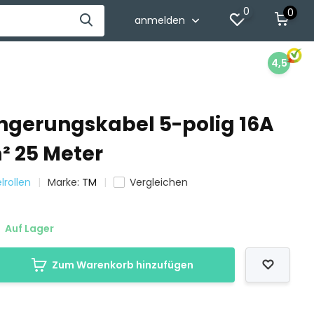
0
0
anmelden
4,5
ngerungskabel 5-polig 16A
² 25 Meter
lrollen
Marke:
TM
Vergleichen
Auf Lager
Zum Warenkorb hinzufügen