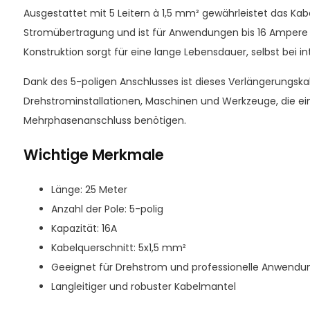
Ausgestattet mit 5 Leitern à 1,5 mm² gewährleistet das Kabe
Stromübertragung und ist für Anwendungen bis 16 Ampere 
Konstruktion sorgt für eine lange Lebensdauer, selbst bei i
Dank des 5-poligen Anschlusses ist dieses Verlängerungskab
Drehstrominstallationen, Maschinen und Werkzeuge, die ei
Mehrphasenanschluss benötigen.
Wichtige Merkmale
Länge: 25 Meter
Anzahl der Pole: 5-polig
Kapazität: 16A
Kabelquerschnitt: 5x1,5 mm²
Geeignet für Drehstrom und professionelle Anwend
Langleitiger und robuster Kabelmantel