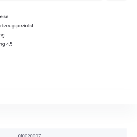
eise
rkzeugspezialist
ung
ng 4,5
010020007