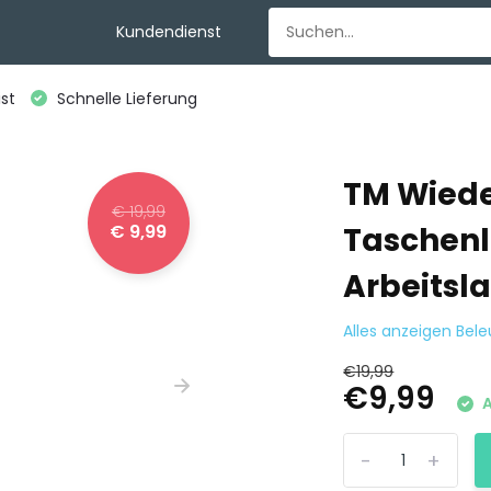
Kundendienst
st
Schnelle Lieferung
TM Wiede
€ 19,99
€ 9,99
Taschenl
Arbeitsl
Alles anzeigen Be
€19,99
€9,99
A
-
+