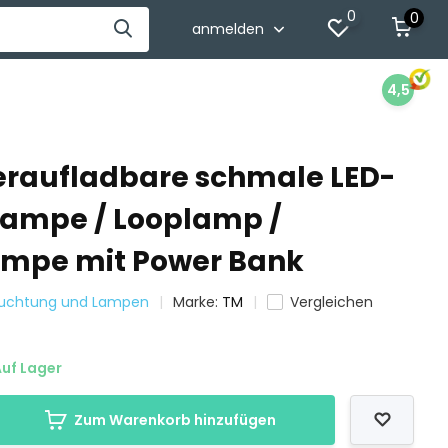
0
0
anmelden
4,5
raufladbare schmale LED-
ampe / Looplamp /
ampe mit Power Bank
leuchtung und Lampen
Marke:
TM
Vergleichen
uf Lager
Zum Warenkorb hinzufügen