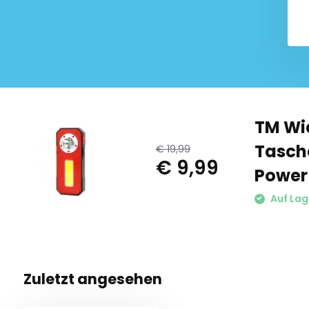
€ 13,99
9,99
TM Wi
Tasch
€ 19,99
€ 9,99
Power
Auf Lag
Zuletzt angesehen