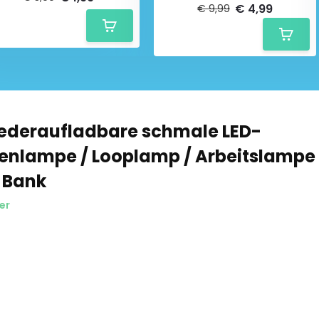
€ 4,99
€ 9,99
ederaufladbare schmale LED-
enlampe / Looplamp / Arbeitslampe
 Bank
er