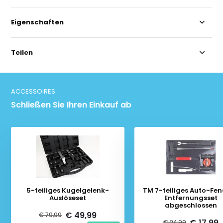
Eigenschaften
Teilen
ACCESSOIRES
Schließen Sie Ihren Einkauf ab
5-teiliges Kugelgelenk-
TM 7-teiliges Auto-Fen
Auslöseset
Entfernungsset
abgeschlossen
€ 49,99
€ 79,99
€ 17,99
€ 24,99