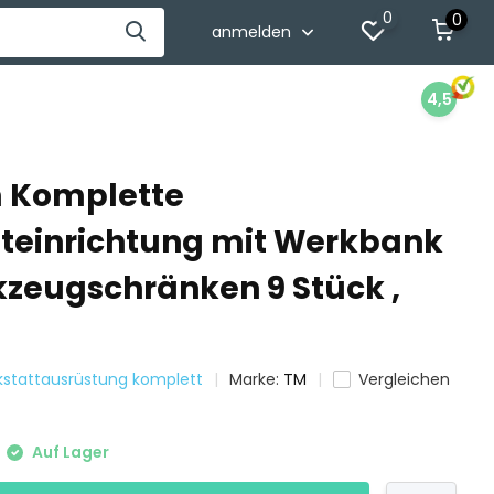
0
0
anmelden
4,5
 Komplette
teinrichtung mit Werkbank
zeugschränken 9 Stück ,
kstattausrüstung komplett
Marke:
TM
Vergleichen
Auf Lager