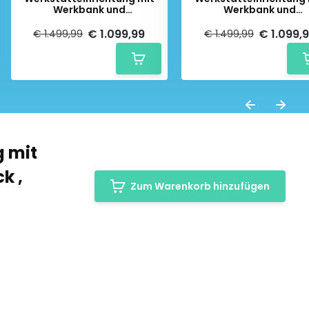
Werkbank und
Werkbank und
Werkzeugschränken 9 Stück
Werkzeugschränken 
, schwarz
Stück , schwarz
€ 1.099,99
€ 1.099,
€ 1.499,99
€ 1.499,99
 mit
k ,
Zum Warenkorb hinzufügen