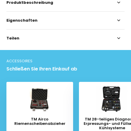
Produktbeschreibung
Eigenschaften
Teilen
ACCESSOIRES
Schließen Sie Ihren Einkauf ab
TM Airco
TM 28-teiliges Diagno
Riemenscheibenabzieher
Erpressungs- und Füllse
Kühlsysteme