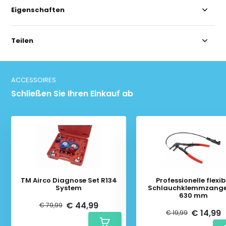
Eigenschaften
Teilen
ACCESSOIRES
Schließen Sie Ihren Einkauf ab
TM Airco Diagnose Set R134
Professionelle flexib
System
Schlauchklemmzang
630 mm
€ 44,99
€ 79,99
€ 14,99
€ 19,99