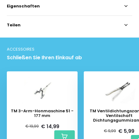
Eigenschaften
Teilen
ACCESSOIRES
Schließen Sie Ihren Einkauf ab
TM 3-Arm-Honmaschine 51 -
TM Ventildichtungszan
177 mm
Ventilschaft
Dichtungsgummiza
€ 14,99
€ 19,99
€ 5,99
€ 9,99